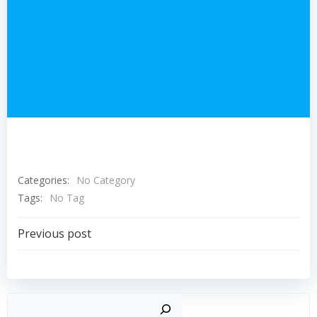
Categories:
No Category
Tags:
No Tag
Post
Previous post
navigation
Such