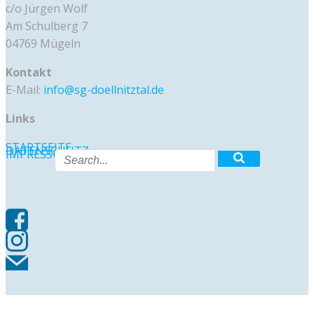
c/o Jürgen Wolf
Am Schulberg 7
04769 Mügeln
Kontakt
E-Mail:
info@sg-doellnitztal.de
Links
STARTSEITE
DATENSCHUTZ
IMPRESSUM